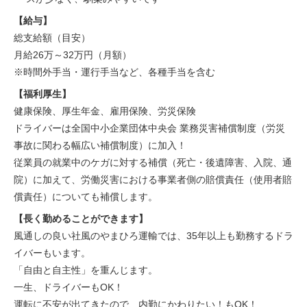
【給与】
総支給額（目安）
月給26万～32万円（月額）
※時間外手当・運行手当など、各種手当を含む
【福利厚生】
健康保険、厚生年金、雇用保険、労災保険
ドライバーは全国中小企業団体中央会 業務災害補償制度（労災
事故に関わる幅広い補償制度）に加入！
従業員の就業中のケガに対する補償（死亡・後遺障害、入院、通
院）に加えて、労働災害における事業者側の賠償責任（使用者賠
償責任）についても補償します。
【長く勤めることができます】
風通しの良い社風のやまひろ運輸では、35年以上も勤務するドラ
イバーもいます。
「自由と自主性」を重んじます。
一生、ドライバーもOK！
運転に不安が出てきたので、内勤にかわりたい！もOK！